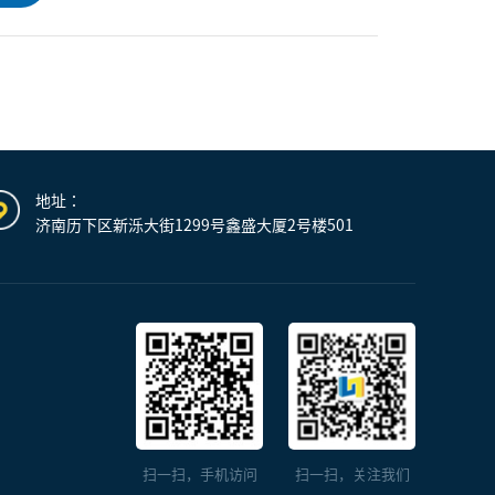
地址：
济南历下区新泺大街1299号鑫盛大厦2号楼501
扫一扫，手机访问
扫一扫，关注我们